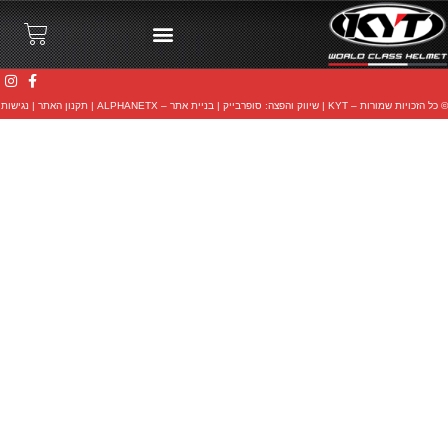
© כל הזכויות שמורות – KYT |
שיווק והפצה: סופרבייק
|
בניית אתר – ALPHANETX
|
תקנון האתר
|
נגישות