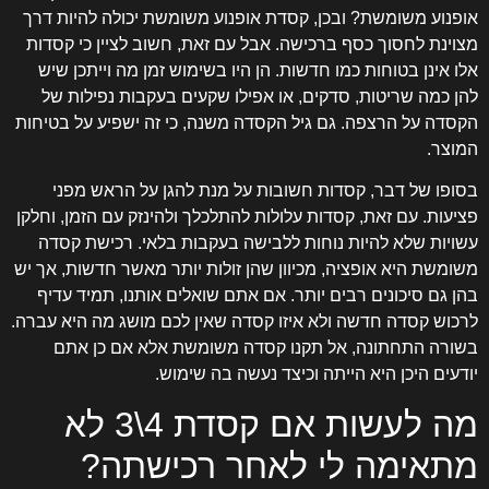
אופנוע משומשת? ובכן, קסדת אופנוע משומשת יכולה להיות דרך
מצוינת לחסוך כסף ברכישה. אבל עם זאת, חשוב לציין כי קסדות
אלו אינן בטוחות כמו חדשות. הן היו בשימוש זמן מה וייתכן שיש
להן כמה שריטות, סדקים, או אפילו שקעים בעקבות נפילות של
הקסדה על הרצפה. גם גיל הקסדה משנה, כי זה ישפיע על בטיחות
המוצר.
בסופו של דבר, קסדות חשובות על מנת להגן על הראש מפני
פציעות. עם זאת, קסדות עלולות להתלכלך ולהינזק עם הזמן, וחלקן
עשויות שלא להיות נוחות ללבישה בעקבות בלאי. רכישת קסדה
משומשת היא אופציה, מכיוון שהן זולות יותר מאשר חדשות, אך יש
בהן גם סיכונים רבים יותר. אם אתם שואלים אותנו, תמיד עדיף
לרכוש קסדה חדשה ולא איזו קסדה שאין לכם מושג מה היא עברה.
בשורה התחתונה, אל תקנו קסדה משומשת אלא אם כן אתם
יודעים היכן היא הייתה וכיצד נעשה בה שימוש.
מה לעשות אם קסדת 4\3 לא
מתאימה לי לאחר רכישתה?