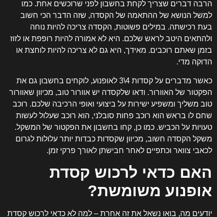
הרבה דברים שצריך לקחת בחשבון לפני שרוכשים אחת. כמו
למשל הנושא של ההתאמה של הקסדה, שזה הדבר הכי חשוב
בעת רכישתה. במילים פשוטות, הקסדה צריכה להיות נוחה
ולהתאים היטב לראש שלכם. היא לא אמורה להיות רופפת או לזוז
בזמן שאתם רוכבים. מאידך, היא גם לא צריכה להיות לוחצת או
הדוקה מדי.
כאשר מדברים על קסדות 4\3 לאופנוע, לוקחים בחשבון גם את
הפקטור של האוורור. ודאו שלקסדה יש אוורור טוב, מכיוון שאוורור
טוב משליך ומשפיע ישירות על ביצועי ואופי הרכיבה שלכם. רוכב
שחם לו בראש הוא רוכב פחות סובלני, הוא רוכב שעלול לעשות
טעויות על הכביש. כמו כן, קחו בחשבון את הפקטור של המשקל.
משקל הקסדה חשוב, מכיוון שקסדות כבדות יותר עלולות לגרום
לכאבי צוואר וכתפיים לאחר חבישתן לאורך פרקי זמן.
האם כדאי לרכוש קסדת
אופנוע משומשת?
יודעים מה, בואו נשאל את זה אחרת – למה לא כדאי לרכוש קסדת