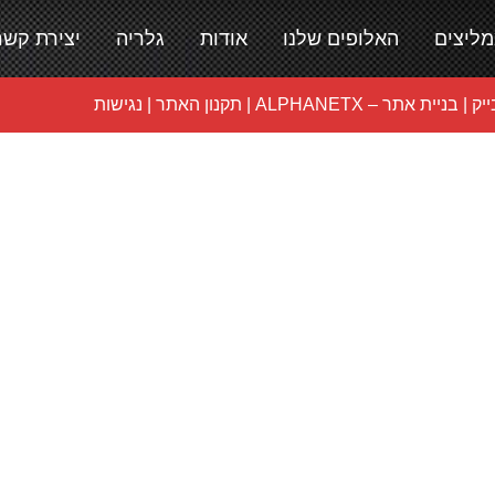
מליצים
האלופים שלנו
אודות
גלריה
יצירת קשר
יק
|
בניית אתר – ALPHANETX
|
תקנון האתר
|
נגישות