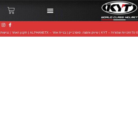
© כל הזכויות שמורות – KYT |
שיווק והפצה: סופרבייק
|
בניית אתר – ALPHANETX
|
תקנון האתר
|
נגישות