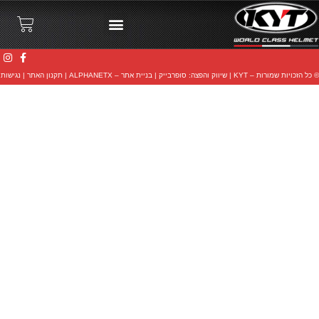
© כל הזכויות שמורות – KYT |
שיווק והפצה: סופרבייק
|
בניית אתר – ALPHANETX
|
תקנון האתר
|
נגישות