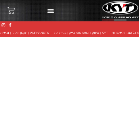
© כל הזכויות שמורות – KYT |
שיווק והפצה: סופרבייק
|
בניית אתר – ALPHANETX
|
תקנון האתר
|
נגישות