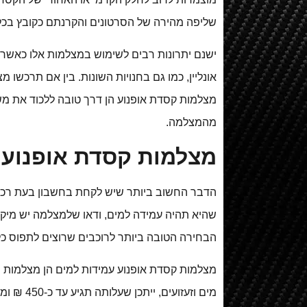
שליפה מהירה של הסרטונים והקרנתם כקובץ בכל
ישנם יתרונות רבים לשימוש במצלמות אלו כאשר 
אונליין, כמו גם בחנויות השונות. בין אם תרכש
מצלמות קסדת אופנוע הן דרך טובה ללכוד את מש
מהמצלמה.
מצלמות קסדת אופנוע עמ
הדבר החשוב ביותר שיש לקחת בחשבון בעת רכיש
שהיא תהיה עמידה למים, ודאו שלמצלמה יש מיקרופ
הבחירה הטובה ביותר לרוכבים שרוצים לתפוס כל 
מצלמות קסדת אופנוע עמידות למים הן מצלמות 
מים וזעזועים, ייתכן שעלותה תגיע עד כ-450 ₪ ומעלה. ישנן גם מצלמות זולות ממחיר זה, אך לא תמיד הן יהיו אכן איכותיות ומיועדות לרכיבת שטח.