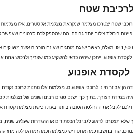
לרכיבת שטח
ת רוכבי שטח יצטרכו מצלמה שנקראת מצלמת אקסטרים. אלו מצלמות עמ
ופיינות ביכולת צילום יותר גבוהה, מה שמספק לכם סרטונים שאפשר 
מצלמת אקסטרים לקסדת אופנוע יכולה לעלות כ-1,500 ₪ ומעלה, כאשר יש גם מותגים שאינם
דת אופנוע, ייתכן שיהיה כדאי להשקיע כמו שצריך ולרכוש אחת איכ
לקסדת אופנוע
הן אביזר חיוני לרוכבי אופנועים. מצלמות אלו נותנות לרוכב נקודת 
איה במידת הצורך. בתוך כך, ישנם סוגים רבים ושונים של מצלמות ק
זרו לכם לקבל את ההחלטה הטובה ביותר בעת רכישת מצלמת קסדת אופ
 שלא תצטרכו לדאוג לגבי כל הכפתורים או ההגדרות שעליה. שנית,
דים ונייחים. כמו כן, קחו בחשבון כמה אחסון יש למצלמה וכמה זמן הסוללה 