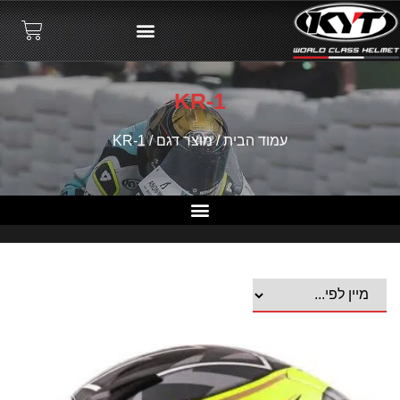
KR-1
עמוד הבית
/ מוצר דגם / KR-1
קסדות 3/4