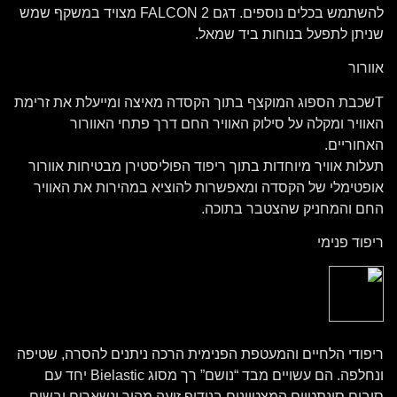
להשתמש בכלים נוספים. דגם 2 FALCON מצויד במשקף שמש
שניתן לתפעל בנוחות ביד שמאל.
אוורור
Tשכבת הספוג המוקצף בתוך הקסדה מאיצה ומייעלת את זרימת
האוויר ומקלה על סילוק האוויר החם דרך פתחי האוורור
האחוריים.
תעלות אוויר מיוחדות בתוך ריפוד הפוליסטירן מבטיחות אוורור
אופטימלי של הקסדה ומאפשרות להוציא במהירות את האוויר
החם והמחניק שהצטבר בתוכה.
ריפוד פנימי
ריפודי הלחיים והמעטפת הפנימית הרכה ניתנים להסרה, שטיפה
ונחלפה. הם עשויים מבד “נושם” רך מסוג Bielastic יחד עם
סיבים סינתטיים המצטיינים בנידוף זיעה מהיר ונשארים יבשים