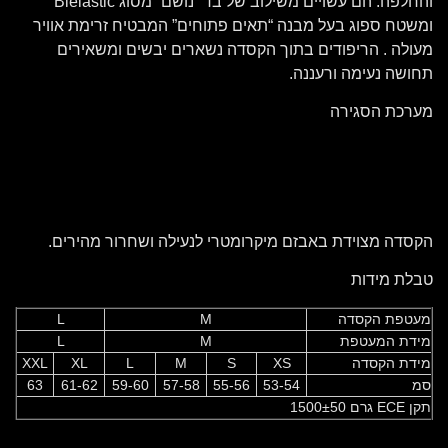
והחלפה. הם עשויים משילוב של בד “נושם” מסוג Bielastic
ומשטח ספוג בעל מבנה “תאים פתוחים” המבטיח זרימת אוויר
מעולה . הריפודים בתוך הקסדה נשארים יבשים ומשאירים
תחושה נעימה ורעננה.
מערכת הסגירה
הקסדה מצוידת באבזם מיקרומטרי לנעילה ושחרור מהירים.
טבלת מידות
מעטפת הקסדה
M
L
מידת המעטפת
M
L
מידת הקסדה
XS
S
M
L
XL
XXL
סמ
53-54
55-56
57-58
59-60
61-62
63
תקן ECE גרם 1500±50