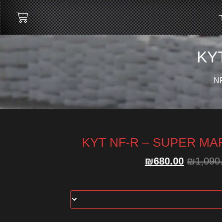
KY
N
KYT NF-R – SUPER MA
₪
680.00
₪
1,090