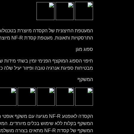
התרסקויות ותאונות. מעטפת קסדת NF-R מיוצרת בשני גדלים: M ו- L.
ספוג מגן
מבטיחות ספיגת אנרגיה טובה ופיזור יעיל שלה כד
המשקף
המשקף של קסדת NF-R מתאים בצורה מושלמת לרכיבת כביש ולמירוצים.