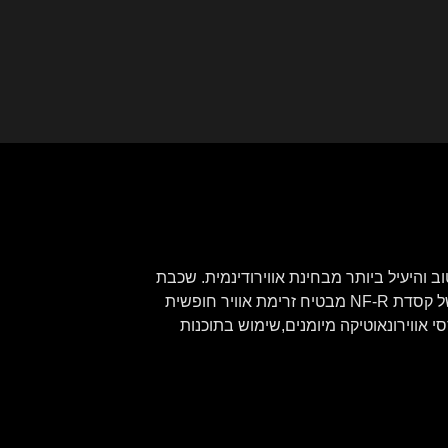
ת המבנה הטוב והיעיל ביותר מבחינת אווירודינמית. שכבת
הריפוד הפנימית מיוצרת בטכנולוגייה מיוחדת כדי לספק הגנה אמינה ובטיחות מירבית לרוכב. תהליך העיצוב והיייצור של קסדת NF-R מבטיח זרימת אוויר חופשית
י אווירונאוטיקה מיומנים,שימוש בתוכנות