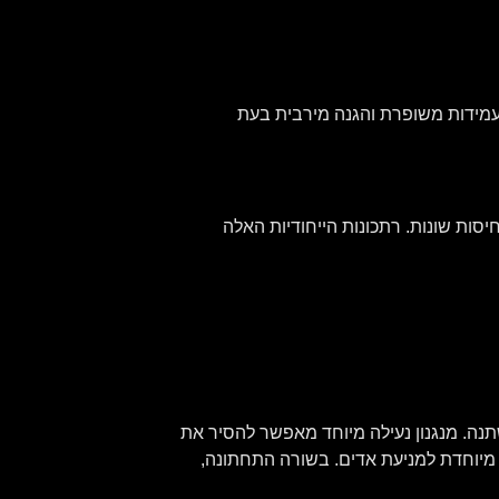
תרמופלסטי שונים לעמידות משופרת והגנה מירבית בעת
 ומבנה בעל כמה רמות דחיסות שונות. רתכונות הייחודיות האלה
ין לשריטות ובעל עובי משתנה. מנגנון נעילה מיוחד מאפשר להסיר את
משקף בקלות ללא שימוש בכלים מיוחדים. המשקף של קסדת NF-R מאפשר להתקין עדשת PINLOCK Max Vision מיוחדת למניעת אדים. בשורה התחתונה,