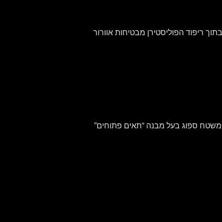
תוך ריפוד הפוליסטירן מבטיחות אוורור
ד הלחיים והמעטפת הפנימית ניתנים להסרה, שטיפה והחלפה. הם עשויים משילוב של בד “נושם” מסוג Bielastic ומשטח ספוג בעל מבנה “תאים פתוחים”