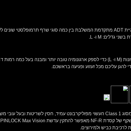
המעטפת החיצונית של הקסדה מיוצרת בטכנולוגיית ADT מתקדמת המשלבת בין כמה סוגי שרף 
חיפוי הספוג המוקצף הפנימי זמין בשתי מידות שונות (M ו- L) כדי לספק ארגונומיה טובה יותר
י להגן עליכם מכל זעזוע ופגיעה בראשכם.
הקסדה לאופנוע NF-R מגיעה עם משקף אופטי מסוג Class 1 העשוי מפוליקרבונט עמיד, חס
ה