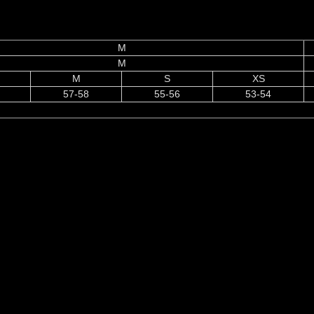
M
M
M
S
XS
57-58
55-56
53-54