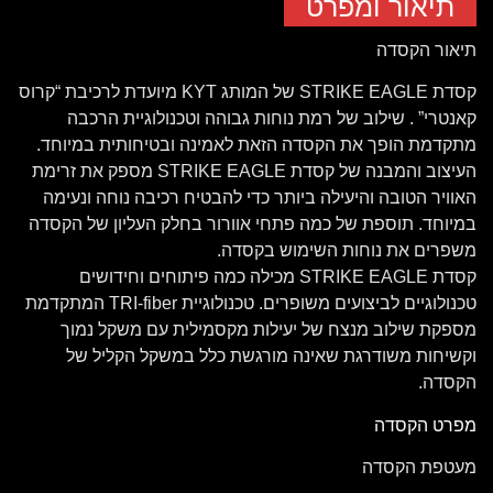
תיאור ומפרט
תיאור הקסדה
קסדת STRIKE EAGLE של המותג KYT מיועדת לרכיבת “קרוס
קאנטרי” . שילוב של רמת נוחות גבוהה וטכנולוגיית הרכבה
מתקדמת הופך את הקסדה הזאת לאמינה ובטיחותית במיוחד.
העיצוב והמבנה של קסדת STRIKE EAGLE מספק את זרימת
האוויר הטובה והיעילה ביותר כדי להבטיח רכיבה נוחה ונעימה
במיוחד. תוספת של כמה פתחי אוורור בחלק העליון של הקסדה
משפרים את נוחות השימוש בקסדה.
קסדת STRIKE EAGLE מכילה כמה פיתוחים וחידושים
טכנולוגיים לביצועים משופרים. טכנולוגיית TRI-fiber המתקדמת
מספקת שילוב מנצח של יעילות מקסמילית עם משקל נמוך
וקשיחות משודרגת שאינה מורגשת כלל במשקל הקליל של
הקסדה.
מפרט הקסדה
מעטפת הקסדה