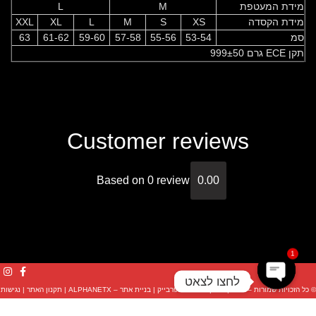
מידת המעטפת
M
L
מידת הקסדה
XS
S
M
L
XL
XXL
סמ
53-54
55-56
57-58
59-60
61-62
63
תקן ECE גרם 999±50
Customer reviews
Based on 0 review
0.00
1
לחצו לצאט
© כל הזכויות שמורות – KYT |
שיווק והפצה: סופרבייק
|
בניית אתר – ALPHANETX
|
תקנון האתר
|
נגישות