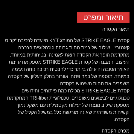
תיאור ומפרט
תיאור הקסדה
קסדת STRIKE EAGLE של המותג KYT מיועדת לרכיבת “קרוס
קאנטרי” . שילוב של רמת נוחות גבוהה וטכנולוגיית הרכבה
מתקדמת הופך את הקסדה הזאת לאמינה ובטיחותית במיוחד.
העיצוב והמבנה של קסדת STRIKE EAGLE מספק את זרימת
האוויר הטובה והיעילה ביותר כדי להבטיח רכיבה נוחה ונעימה
במיוחד. תוספת של כמה פתחי אוורור בחלק העליון של הקסדה
משפרים את נוחות השימוש בקסדה.
קסדת STRIKE EAGLE מכילה כמה פיתוחים וחידושים
טכנולוגיים לביצועים משופרים. טכנולוגיית TRI-fiber המתקדמת
מספקת שילוב מנצח של יעילות מקסמילית עם משקל נמוך
וקשיחות משודרגת שאינה מורגשת כלל במשקל הקליל של
הקסדה.
מפרט הקסדה