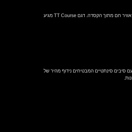
השילוב בין תעלות האוויר בחיפוי הקלקר הפנימי וכניסות האוורור מבטיח זרימת אוויר אופטימלית וסילוק יעיל ומהיר של אוויר חם מתוך הקסדה. דגם TT Course מגיע
ד הלחיים והמעטפת הפנימית ניתנים להסרה, שטיפה והחלפה. הם עשויים משילוב של בד “נושם” מסוג Bielastic עם סיבים סינתטיים המבטיחים נידוף מהיר של
ות.