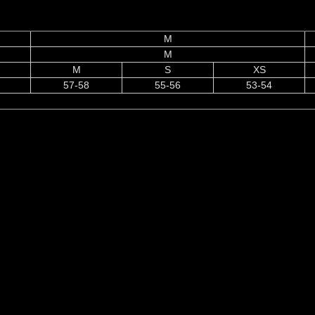
M
M
M
S
XS
57-58
55-56
53-54