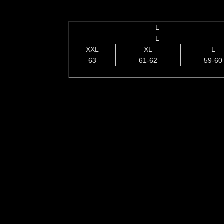
L
L
XXL
XL
L
63
61-62
59-60