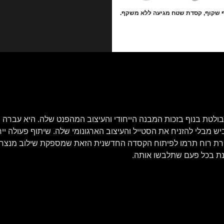
 שקוף, קסדת שטח מגיעה ללא משקף.
סדת “פנים מלאות” TT COURSE מבית KYT בולטת בנוף בזכות המבנה הייחודי והעיצוב המהפנ
 מבלי להזניח את הסטייל והעיצוב הארגונומי שלה. שיתוף פעולה ייחו
רת רוח תרמו לפיתוח הקסדה החדשנית הזאת שמספקת שילוב מנצח של 