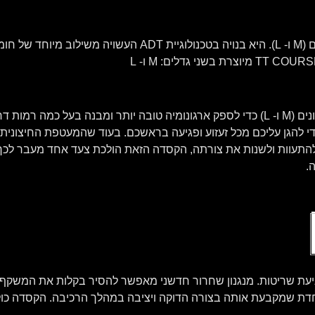
המעטפת החיצונית של הקסדה זמינה בשני גדלים (M ו- L). היא ב
ריפוד הספוג המוקצף הפנימי זמין בשני גדלים שונים (M ו- L) כדי לספק ארגונומיה טובה יותר 
כדי להגן עליכם מכל זעזוע ופגיעה בראשכם. בעוד שהמעטפת החיצונ
להתעוות ולשנות את צורתה, הקסדה הזאת הולכת צעד אחד מעבר לכך 
.
ניעת שריטות. מנגנון שחרור חדשני מאפשר להסיר בקלות את המשקף