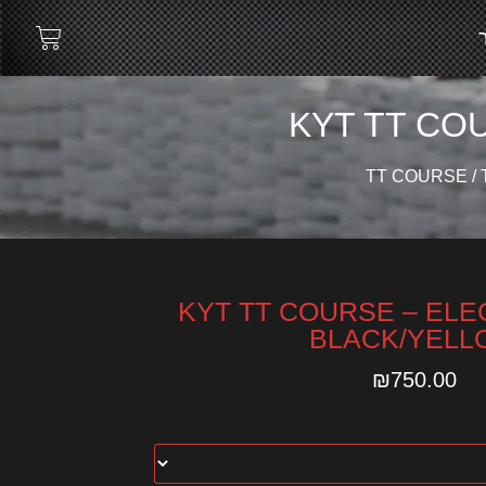
KYT TT CO
TT COURSE
/
KYT TT COURSE – EL
BLACK/YELL
₪
750.00