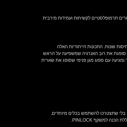
נויה בטכנולוגיית ADT העשויה משילוב מיוחד של חומרים תרמופלסטיים לקשיחות ועמידות מירבית
ומבנה בעל כמה רמות דחיסות שונות. התכונות הייחודיות האלה
ית סופגת את רוב האנרגיה שמשפיעה על הראש
ומגיעה עם ספוג מגן פנימי שסופג את שארית
 בלי שתצטרכו להשתמש בכלים מיוחדים.