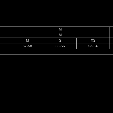
M
M
M
S
XS
57-58
55-56
53-54