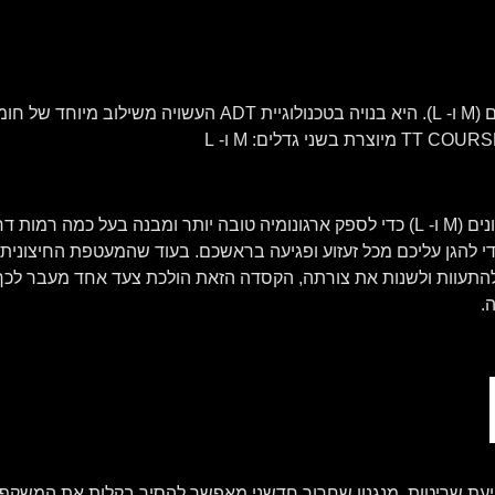
המעטפת החיצונית של הקסדה זמינה בשני גדלים (M ו- L). היא ב
ריפוד הספוג המוקצף הפנימי זמין בשני גדלים שונים (M ו- L) כדי לספק ארגונומיה טובה יותר 
כדי להגן עליכם מכל זעזוע ופגיעה בראשכם. בעוד שהמעטפת החיצונ
להתעוות ולשנות את צורתה, הקסדה הזאת הולכת צעד אחד מעבר לכך 
.
ניעת שריטות. מנגנון שחרור חדשני מאפשר להסיר בקלות את המשקף