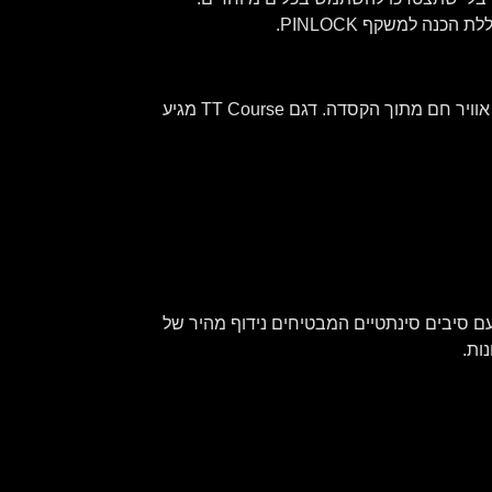
השילוב בין תעלות האוויר בחיפוי הקלקר הפנימי וכניסות האוורור מבטיח זרימת אוויר אופטימלית וסילוק יעיל ומהיר של אוויר חם מתוך הקסדה. דגם TT Course מגיע
ד הלחיים והמעטפת הפנימית ניתנים להסרה, שטיפה והחלפה. הם עשויים משילוב של בד “נושם” מסוג Bielastic עם סיבים סינתטיים המבטיחים נידוף מהיר של
ות.