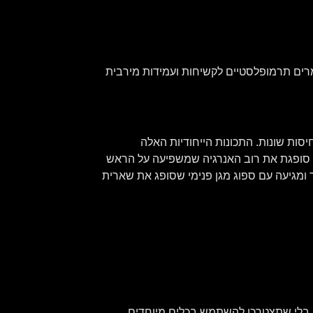
נויה בטכנולוגיית ADT העשויה משילוב מיוחד של חומרים תרמופלסטיים לקשיחות ועמידות מירבית
ומבנה בעל כמה רמות דחיסות שונות. התכונות הייחודיות האלה
ית סופגת את רוב האנרגיה שמשפיעה על הראש
ומגיעה עם ספוג מגן פנימי שסופג את שארית
 בלי שתצטרכו להשתמש בכלים מיוחדים.