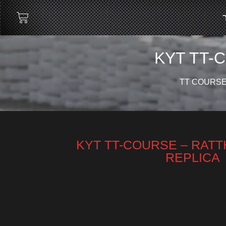
KYT TT-
TT COURS
KYT TT-COURSE – RAT
REPLICA
ו זמין.