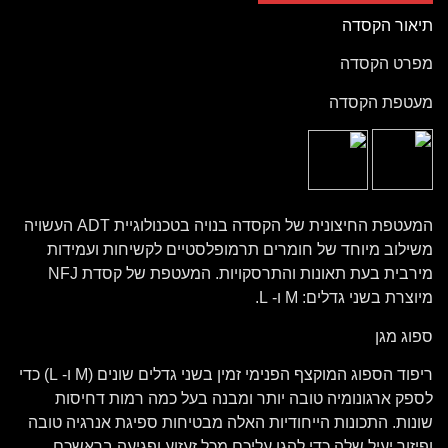
תיאור הקסדה
מפרט הקסדה
מעטפת הקסדה
המעטפת החיצונית של הקסדה בנויה בטכנולוגיית ADT העשויה
משילוב מיוחד של חומרים תרמופלסטיים לקשיחות ועמידות
מירבית בעת תאונות והתרסקויות. המעטפת של קסדת NFJ
מיוצרת בשני גדלים: M ו- L.
ספוג מגן
ריפוד הספוג המוקצף הפנימי זמין בשני גדלים שונים (M ו- L) כדי
לספק ארגונומיה טובה יותר ומבנה בעל כמה רמות דחיסות
שונות. התכונות הייחודיות האלה מבטיחות ספיגת אנרגיה טובה
ופיזור יעיל שלה כדי להגן עליכם מכל זעזוע ופגיעה בראשכם.