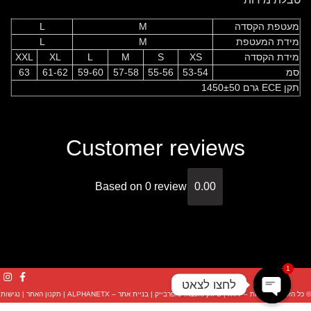
מעטפת הקסדה
M
L
מידת המעטפת
M
L
מידת הקסדה
XS
S
M
L
XL
XXL
סמ
53-54
55-56
57-58
59-60
61-62
63
תקן ECE גרם 1450±50
Customer reviews
Based on 0 review
0.00
1
לחצו לצאט
© כל הזכויות שמורות – KYT |
שיווק והפצה: סופרבייק
|
בניית אתר – ALPHANETX
|
תקנון האתר
|
נגישות