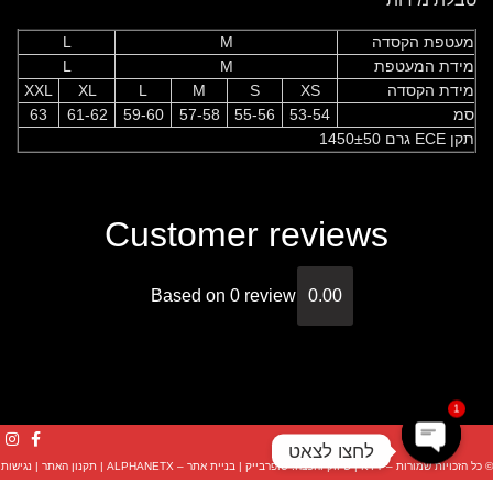
מעטפת הקסדה
M
L
מידת המעטפת
M
L
מידת הקסדה
XS
S
M
L
XL
XXL
סמ
53-54
55-56
57-58
59-60
61-62
63
תקן ECE גרם 1450±50
Customer reviews
Based on 0 review
0.00
1
לחצו לצאט
© כל הזכויות שמורות – KYT |
שיווק והפצה: סופרבייק
|
בניית אתר – ALPHANETX
|
תקנון האתר
|
נגישות