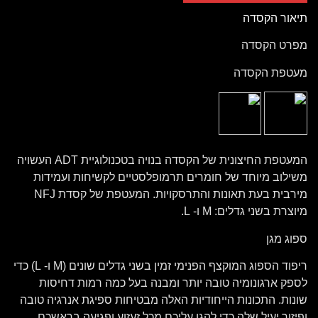
תיאור הקסדה
מפרט הקסדה
מעטפת הקסדה
המעטפת החיצונית של הקסדה בנויה בטכנולוגיית ADT העשויה
משילוב מיוחד של חומרים תרמופלסטיים לקשיחות ועמידות
מירבית בעת תאונות והתרסקויות. המעטפת של קסדת NFJ
מיוצרת בשני גדלים: M ו- L.
ספוג מגן
ריפוד הספוג המוקצף הפנימי זמין בשני גדלים שונים (M ו- L) כדי
לספק ארגונומיה טובה יותר ומבנה בעל כמה רמות דחיסות
שונות. התכונות הייחודיות האלה מבטיחות ספיגת אנרגיה טובה
ופיזור יעיל שלה כדי להגן עליכם מכל זעזוע ופגיעה בראשכם.