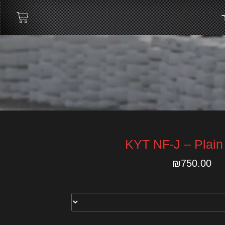
KYT NF-J – Plain
₪
750.00