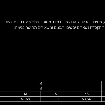
ריפוד הלחיים והמעטפת הפנימית ניתנים להסרה, 
וך הקסדה נשארים יבשים ורעננים ומשאירים תחושה נעימה.
M
M
M
S
XS
57-58
55-56
53-54