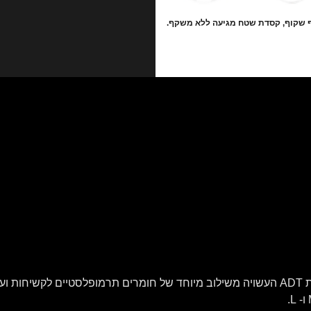
 שקוף, קסדת שטח מגיעה ללא משקף.
המעטפת החיצונית של הקסדה בנויה בטכנולוגיית ADT העשויה משילוב מיוחד של חומרים תרמופ