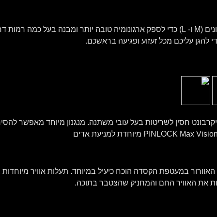
ריפוד הספוג המוקצף הפנימי זמין בשני גדלים שונים (M ו- L) כדי לספק ארגונומיה טובה יותר 
י להגן עליכם מכל זעזוע ופגיעה בראשכם.
 מפוליקרבונט חסין לשריטות בעל עובי משתנה. מנגנון מיוחד מאפשר ל
 האוורור במעטפת הקסדה הוכח כיעיל במיוחד. תעלות אוויר מיוחדות ב
ת את האוויר החם והמחניק שהצטבר בתוכה.