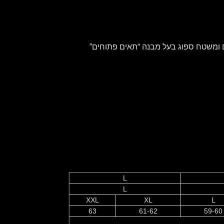
שטיפה והחלפה. הם עשויים מבד מסוג bielastic עם סיבים מיוחדים ומשטח ספוג בעל מבנה “תאים פתוחים”
L
L
XXL
XL
L
63
61-62
59-60